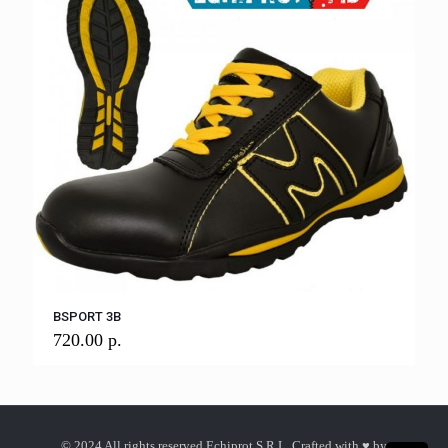
BSPORT 3B
720.00
р.
© 2024 All rights reserved Echiprot S.R.L. Crafted with ♥ by