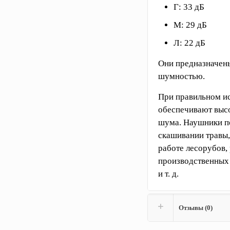
Г: 33 дБ
М: 29 дБ
Л: 22 дБ
Они предназначены
шумностью.
При правильном и
обеспечивают выс
шума. Наушники по
скашивании травы,
работе лесорубов, 
производственных
и т. д.
Отзывы (0)