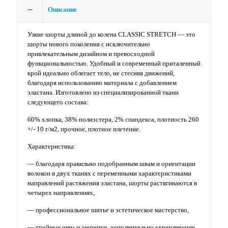
Описание
Узкие шорты длиной до колена CLASSIC STRETCH — это
шорты нового поколения с исключительно
привлекательным дизайном и превосходной
функциональностью. Удобный и современный приталенный
крой идеально облегает тело, не стесняя движений,
благодаря использованию материала с добавлением
эластана. Изготовлено из специализированной ткани
следующего состава:
60% хлопка, 38% полиэстера, 2% спандекса, плотность 260
+/- 10 г/м2, прочное, плотное плетение.
Характеристика:
— благодаря правильно подобранным швам и ориентации
волокон в двух тканях с переменными характеристиками
направлений растяжения эластана, шорты растягиваются в
четырех направлениях,
— профессиональное шитье и эстетическое мастерство,
— тройные швы и закрепки, дополнительно укрепляющие