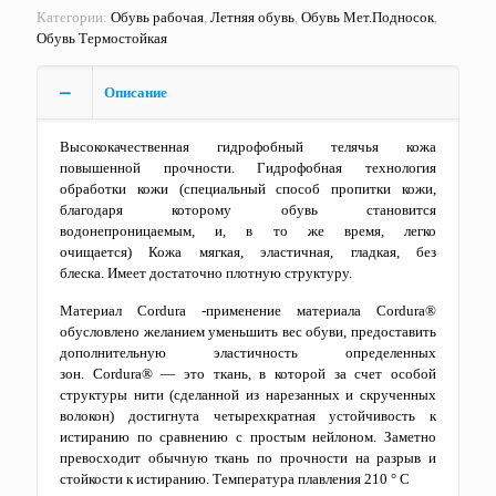
Категории:
Обувь рабочая
,
Летняя обувь
,
Обувь Мет.Подносок
,
Обувь Термостойкая
Описание
Высококачественная гидрофобный телячья кожа
повышенной прочности. Гидрофобная технология
обработки кожи (специальный способ пропитки кожи,
благодаря которому обувь становится
водонепроницаемым, и, в то же время, легко
очищается) Кожа мягкая, эластичная, гладкая, без
блеска. Имеет достаточно плотную структуру.
Материал Cordura -применение материала Cordura®
обусловлено желанием уменьшить вес обуви, предоставить
дополнительную эластичность определенных
зон. Cordura® — это ткань, в которой за счет особой
структуры нити (сделанной из нарезанных и скрученных
волокон) достигнута четырехкратная устойчивость к
истиранию по сравнению с простым нейлоном. Заметно
превосходит обычную ткань по прочности на разрыв и
стойкости к истиранию. Температура плавления 210 ° С