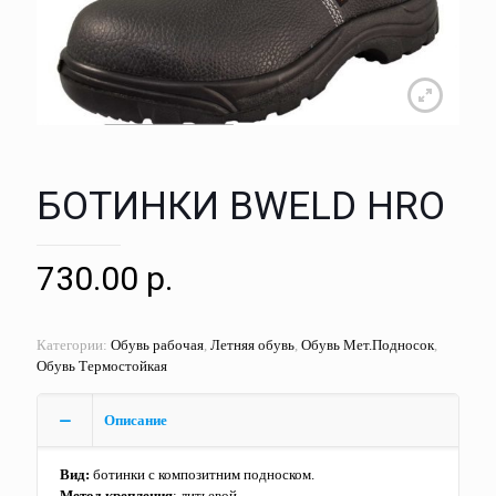
БОТИНКИ BWELD HRO
730.00
р.
Категории:
Обувь рабочая
,
Летняя обувь
,
Обувь Мет.Подносок
,
Обувь Термостойкая
Описание
Вид:
ботинки с композитним подноском.
Метод крепления
: литьевой.