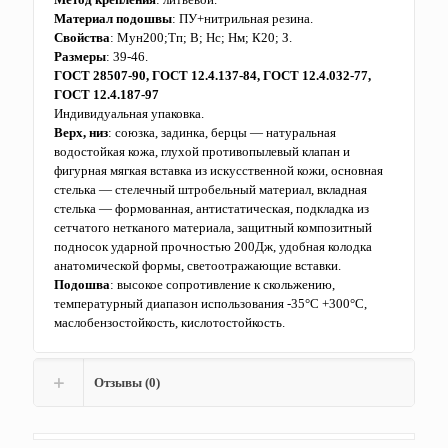
Материал подошвы
: ПУ+нитрильная резина.
Свойства
: Мун200;Тп; В; Нс; Нм; К20; З.
Размеры
: 39-46.
ГОСТ 28507-90, ГОСТ 12.4.137-84, ГОСТ 12.4.032-77,
ГОСТ 12.4.187-97
Индивидуальная упаковка.
Верх, низ
: союзка, задинка, берцы — натуральная
водостойкая кожа, глухой противопылевый клапан и
фигурная мягкая вставка из искусственной кожи, основная
стелька — стелечный штробельный материал, вкладная
стелька — формованная, антистатическая, подкладка из
сетчатого нетканого материала, защитный композитный
подносок ударной прочностью 200Дж, удобная колодка
анатомической формы, светоотражающие вставки.
Подошва
: высокое сопротивление к скольжению,
температурный диапазон использования -35°С +300°С,
маслобензостойкость, кислотостойкость.
Отзывы (0)