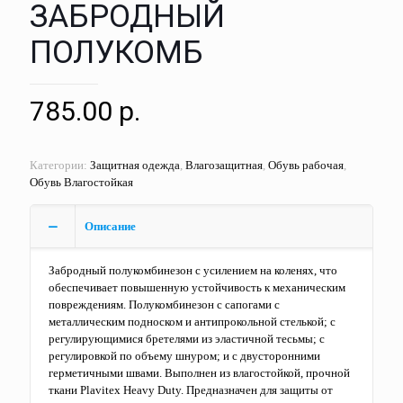
ЗАБРОДНЫЙ
ПОЛУКОМБ
785.00
р.
Категории:
Защитная одежда
,
Влагозащитная
,
Обувь рабочая
,
Обувь Влагостойкая
Описание
Забродный полукомбинезон с усилением на коленях, что
обеспечивает повышенную устойчивость к механическим
повреждениям. Полукомбинезон с сапогами с
металлическим подноском и антипрокольной стелькой; с
регулирующимися бретелями из эластичной тесьмы; с
регулировкой по объему шнуром; и с двусторонними
герметичными швами. Выполнен из влагостойкой, прочной
ткани Plavitex Heavy Duty. Предназначен для защиты от